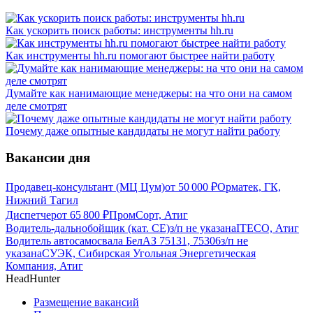
Как ускорить поиск работы: инструменты hh.ru
Как инструменты hh.ru помогают быстрее найти работу
Думайте как нанимающие менеджеры: на что они на самом
деле смотрят
Почему даже опытные кандидаты не могут найти работу
Вакансии дня
Продавец-консультант (МЦ Цум)
от
50 000
₽
Орматек, ГК,
Нижний Тагил
Диспетчер
от
65 800
₽
ПромCорт, Атиг
Водитель-дальнобойщик (кат. CE)
з/п не указана
ITECO, Атиг
Водитель автосамосвала БелАЗ 75131, 75306
з/п не
указана
СУЭК, Сибирская Угольная Энергетическая
Компания, Атиг
HeadHunter
Размещение вакансий