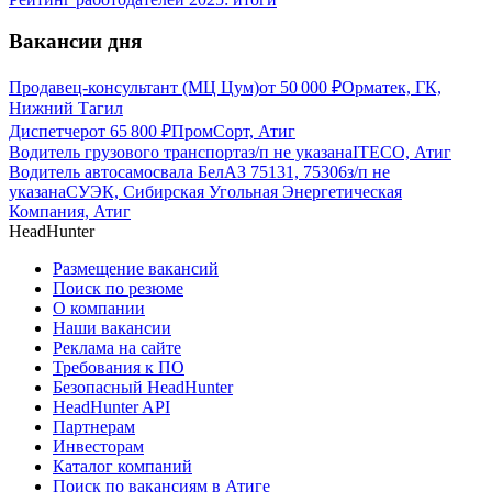
Вакансии дня
Продавец-консультант (МЦ Цум)
от
50 000
₽
Орматек, ГК,
Нижний Тагил
Диспетчер
от
65 800
₽
ПромCорт, Атиг
Водитель грузового транспорта
з/п не указана
ITECO, Атиг
Водитель автосамосвала БелАЗ 75131, 75306
з/п не
указана
СУЭК, Сибирская Угольная Энергетическая
Компания, Атиг
HeadHunter
Размещение вакансий
Поиск по резюме
О компании
Наши вакансии
Реклама на сайте
Требования к ПО
Безопасный HeadHunter
HeadHunter API
Партнерам
Инвесторам
Каталог компаний
Поиск по вакансиям в Атиге