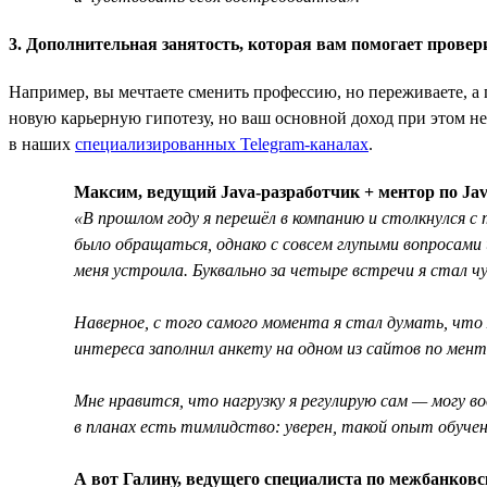
3. Дополнительная занятость, которая вам помогает провер
Например, вы мечтаете сменить профессию, но переживаете, а 
новую карьерную гипотезу, но ваш основной доход при этом не
в наших
специализированных Telegram-каналах
.
Максим, ведущий Java-разработчик + ментор по Jav
«В прошлом году я перешёл в компанию и столкнулся с
было обращаться, однако с совсем глупыми вопросами 
меня устроила. Буквально за четыре встречи я стал ч
Наверное, с того самого момента я стал думать, что
интереса заполнил анкету на одном из сайтов по ме
Мне нравится, что нагрузку я регулирую сам — могу во
в планах есть тимлидство: уверен, такой опыт обуче
А вот Галину, ведущего специалиста по межбанковс