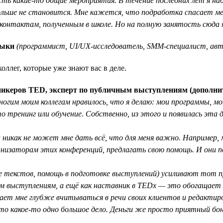
есть какие-то общие мероприятия. В течение последних лет я на
льше не становится. Мне кажется, что подработка спасает ме
 контактам, полученным в школе. Но на полную занятость сюда я
выки
(программист, UI/UX-исследователь, SMM-специалист, авт
ллег, которые уже знают вас в деле.
 спикеров TED, эксперт по публичным выступлениям (дополни
огим моим коллегам нравилось, что я делаю: мои программы, мой
то тренинг или обучение. Собственно, из этого и появилась эта
 никак не может мне дать всё, что для меня важно. Например, 
анизаторам этих конференций, предлагать свою помощь. И они п
ие текстов, помощь в подготовке выступлений) усиливают тот 
ым выступлениям, а ещё как наставник в TEDx — это обогащае
ет мне глубже вчитываться в речи своих клиентов и редактирова
то какое-то одно большое дело. Деньги же просто приятный бон