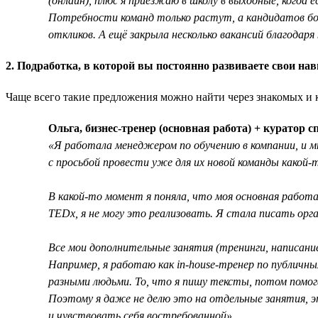
(онлайн), плюс я приезжаю в школу в выходные, когда 
Потребности команд только растут, а кандидатов бо
откликов. А ещё закрыла несколько вакансий благодаря
2. Подработка, в которой вы постоянно развиваете свои на
Чаще всего такие предложения можно найти через знакомых и ко
Ольга, бизнес-тренер (основная работа) + куратор
«Я работала менеджером по обучению в компании, и мн
с просьбой провести уже для их новой команды какой-
В какой-то момент я поняла, что моя основная работа
TEDx, я не могу это реализовать. Я стала писать орг
Все мои дополнительные занятия (тренинги, написан
Например, я работаю как in-house-тренер по публичн
разными людьми. То, что я пишу тексты, потом помога
Поэтому я даже не делю это на отдельные занятия, э
и чувствовать себя востребованной».