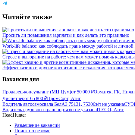
Читайте также
Просить ли повышения зарплаты и как делать это правильно
Work-life balance: как соблюдать грань между работой и лично
Стресс и выгорание на работе: чем вам может помочь карьерн
Эффект казино и другие когнитивные искажения, которые меш
Вакансии дня
Продавец-консультант (МЦ Цум)
от
50 000
₽
Орматек, ГК, Нижн
Диспетчер
от
65 800
₽
ПромCорт, Атиг
Водитель автосамосвала БелАЗ 75131, 75306
з/п не указана
СУЭК
Водитель грузового транспорта
з/п не указана
ITECO, Атиг
HeadHunter
Размещение вакансий
Поиск по резюме