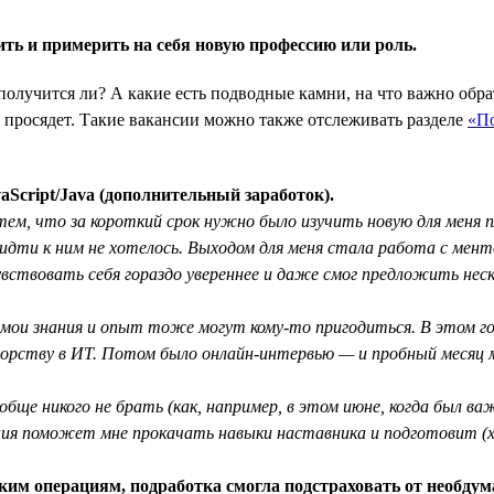
ить и примерить на себя новую профессию или роль.
получится ли? А какие есть подводные камни, на что важно обр
 просядет. Такие вакансии можно также отслеживать разделе
«По
aScript/Java (дополнительный заработок).
 тем, что за короткий срок нужно было изучить новую для меня 
идти к ним не хотелось. Выходом для меня стала работа с мент
увствовать себя гораздо увереннее и даже смог предложить неск
 мои знания и опыт тоже могут кому-то пригодиться. В этом г
нторству в ИТ. Потом было онлайн-интервью — и пробный месяц
обще никого не брать (как, например, в этом июне, когда был в
ния поможет мне прокачать навыки наставника и подготовит (х
ким операциям, подработка смогла подстраховать от необдум