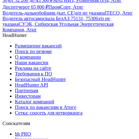
30)
от
32 200
до
43 500
₽
МАГНИТ, Розничная сеть, Атиг
Диспетчер
от
65 800
₽
ПромCорт, Атиг
Водитель-дальнобойщик (кат. CE)
з/п не указана
ITECO, Атиг
Водитель автосамосвала БелАЗ 75131, 75306
з/п не
указана
СУЭК, Сибирская Угольная Энергетическая
Компания, Атиг
HeadHunter
Размещение вакансий
Поиск по резюме
О компании
Наши вакансии
Реклама на сайте
Требования к ПО
Безопасный HeadHunter
HeadHunter API
Партнерам
Инвесторам
Каталог компаний
Поиск по вакансиям в Атиге
Сетка: соцсеть для нетворкинга
Соискателям
hh PRO