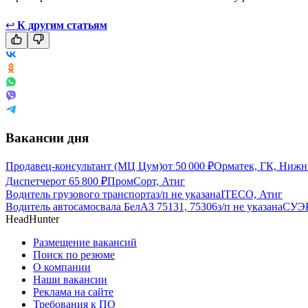
↩
К другим статьям
Вакансии дня
Продавец-консультант (МЦ Цум)
от
50 000
₽
Орматек, ГК, Нижн
Диспетчер
от
65 800
₽
ПромCорт, Атиг
Водитель грузового транспорта
з/п не указана
ITECO, Атиг
Водитель автосамосвала БелАЗ 75131, 75306
з/п не указана
СУЭК
HeadHunter
Размещение вакансий
Поиск по резюме
О компании
Наши вакансии
Реклама на сайте
Требования к ПО