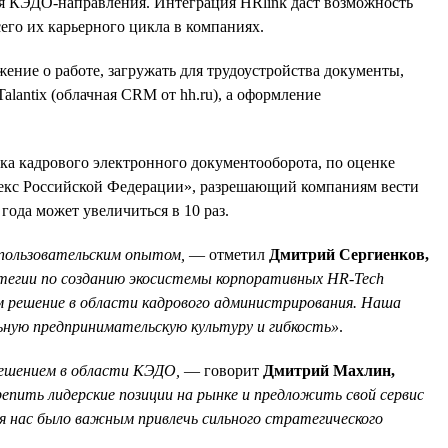
ния КЭДО-направления. Интеграция HRlink даст возможность
его их карьерного цикла в компаниях.
ение о работе, загружать для трудоустройства документы,
lantix (облачная CRM от hh.ru), а оформление
ка кадрового электронного документооборота, по оценке
одекс Российской Федерации», разрешающий компаниям вести
ода может увеличиться в 10 раз.
 пользовательским опытом,
— отметил
Дмитрий Сергиенков,
атегии по созданию экосистемы корпоративных HR-Tech
 решение в области кадрового администрирования. Наша
льную предпринимательскую культуру и гибкость»
.
 решением в области КЭДО,
— говорит
Дмитрий Махлин,
епить лидерские позиции на рынке и предложить свой сервис
я нас было важным привлечь сильного стратегического