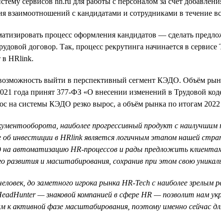
стему сервисов hh.ru для работы с персоналом за счёт добавле
я взаимоотношений с кандидатами и сотрудниками в течение вс
матизировать процесс оформления кандидатов — сделать предлож
овой договор. Так, процесс рекрутинга начинается в сервисе Ta
 в HRlink.
л возможность выйти в перспективный сегмент КЭДО. Объём рын
е 2021 года принят 377-ФЗ «О внесении изменений в Трудовой к
с на системы КЭДО резко вырос, а объём рынка по итогам 2022 г
окументооборота, наиболее прогрессивный продукт с наилучшим
 об инвестиции в HRlink является логичным этапом нашей стр
д на автоматизацию HR-процессов и рады предложить клиентам
го развития и масштабирования, сохранив при этом свою уника
 человек, до заметного игрока рынка HR-Tech с наиболее зрелым
eadHunter — знаковой компанией в сфере HR — позволит нам укр
м к активной фазе масштабирования, поэтому именно сейчас дл