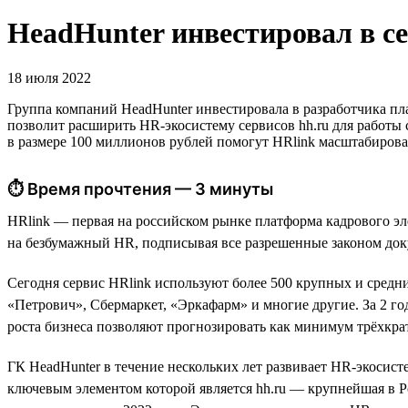
HeadHunter инвестировал в с
18 июля 2022
Группа компаний HeadHunter инвестировала в разработчика п
позволит расширить HR-экосистему сервисов hh.ru для работы
в размере 100 миллионов рублей помогут HRlink масштабирова
⏱ Время прочтения — 3 минуты
HRlink — первая на российском рынке платформа кадрового эл
на безбумажный HR, подписывая все разрешенные законом док
Сегодня сервис HRlink используют более 500 крупных и средн
«Петрович», Сбермаркет, «Эркафарм» и многие другие. За 2 год
роста бизнеса позволяют прогнозировать как минимум трёхкрат
ГК HeadHunter в течение нескольких лет развивает HR-экосистем
ключевым элементом которой является hh.ru — крупнейшая в Р