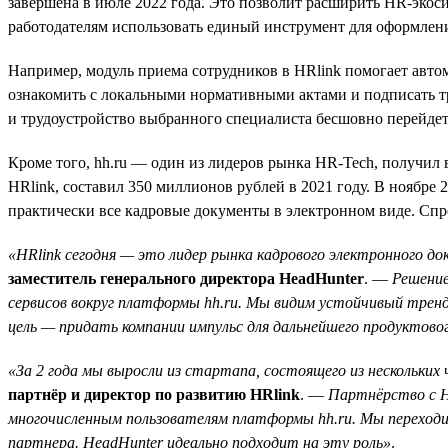
завершена в июле 2022 года. Это позволит расширить HR-экоси
работодателям использовать единый инструмент для оформлени
Например, модуль приема сотрудников в HRlink помогает авто
ознакомить с локальными нормативными актами и подписать труд
и трудоустройство выбранного специалиста бесшовно перейдет
Кроме того, hh.ru — один из лидеров рынка HR-Tech, получи
HRlink, составил 350 миллионов рублей в 2021 году. В ноябр
практически все кадровые документы в электронном виде. Спро
«HRlink сегодня — это лидер рынка кадрового электронного д
заместитель генерального директора HeadHunter
. —
Решение
сервисов вокруг платформы hh.ru. Мы видим устойчивый трен
цель — придать компании импульс для дальнейшего продуктово
«За 2 года мы выросли из стартапа, состоящего из нескольких
партнёр и директор по развитию HRlink
. —
Партнёрство с H
многочисленным пользователям платформы hh.ru. Мы переходи
партнера. HeadHunter идеально подходит на эту роль»
.