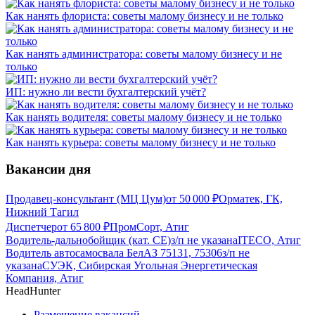
Как нанять флориста: советы малому бизнесу и не только
Как нанять администратора: советы малому бизнесу и не
только
ИП: нужно ли вести бухгалтерский учёт?
Как нанять водителя: советы малому бизнесу и не только
Как нанять курьера: советы малому бизнесу и не только
Вакансии дня
Продавец-консультант (МЦ Цум)
от
50 000
₽
Орматек, ГК,
Нижний Тагил
Диспетчер
от
65 800
₽
ПромCорт, Атиг
Водитель-дальнобойщик (кат. CE)
з/п не указана
ITECO, Атиг
Водитель автосамосвала БелАЗ 75131, 75306
з/п не
указана
СУЭК, Сибирская Угольная Энергетическая
Компания, Атиг
HeadHunter
Размещение вакансий