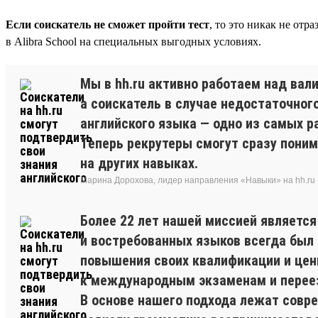
Если соискатель не сможет пройти тест
, то это никак не отр
в Alibra School на специальных выгодных условиях.
Мы в hh.ru активно работаем над ва
а соискатель в случае недостаточног
английского языка — одно из самых р
Теперь рекрутеры смогут сразу пони
на других навыках.
Марина Дорохова, лидер направления «Навыки» на hh.ru
Более 22 лет нашей миссией являетс
и востребованных языков всегда был и
повышения своих квалификации и цен
к международным экзаменам и перее
В основе нашего подхода лежат совр