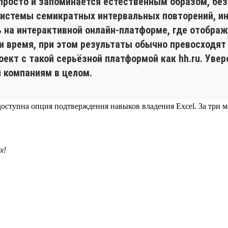
просто и запоминается естественным образом, без
 системы семикратных интервальных повторений, и
на интерактивной онлайн-платформе, где отобража
 и время, при этом результаты обычно превосходят
кт с такой серьёзной платформой как hh.ru. Увер
и компаниям в целом.
ла доступна опция подтверждения навыков владения Excel. За три
х!