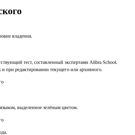
ского
ровне владения.
тствующий тест, составленный экспертами Alibra School.
к и при редактировании текущего или архивного.
языком, выделенное зелёным цветом.
ода.