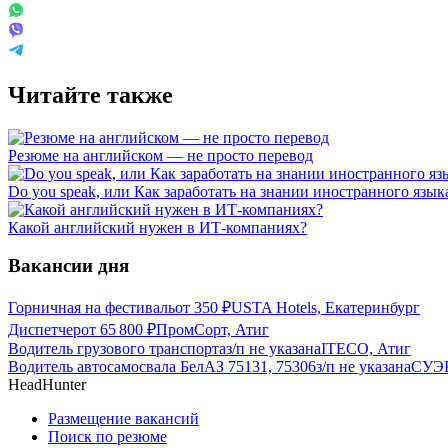
Читайте также
Резюме на английском — не просто перевод
Do you speak, или Как заработать на знании иностранного язык
Какой английский нужен в ИТ-компаниях?
Вакансии дня
Горничная на фестиваль
от
350
₽
USTA Hotels, Екатеринбург
Диспетчер
от
65 800
₽
ПромCорт, Атиг
Водитель грузового транспорта
з/п не указана
ITECO, Атиг
Водитель автосамосвала БелАЗ 75131, 75306
з/п не указана
СУЭК
HeadHunter
Размещение вакансий
Поиск по резюме