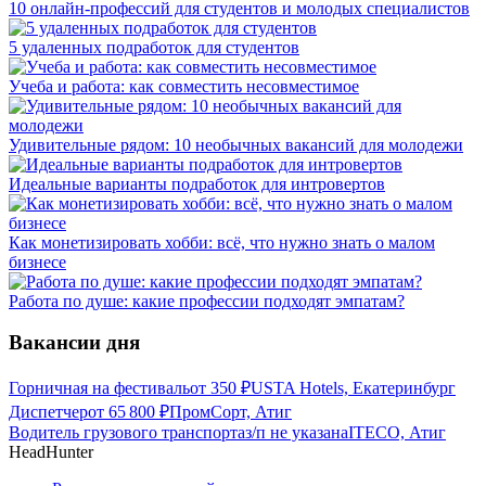
10 онлайн-профессий для студентов и молодых специалистов
5 удаленных подработок для студентов
Учеба и работа: как совместить несовместимое
Удивительные рядом: 10 необычных вакансий для молодежи
Идеальные варианты подработок для интровертов
Как монетизировать хобби: всё, что нужно знать о малом
бизнесе
Работа по душе: какие профессии подходят эмпатам?
Вакансии дня
Горничная на фестиваль
от
350
₽
USTA Hotels, Екатеринбург
Диспетчер
от
65 800
₽
ПромCорт, Атиг
Водитель грузового транспорта
з/п не указана
ITECO, Атиг
HeadHunter