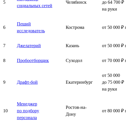
5
Челябинск
до 64 700 ₽
социальных сетей
на руки
Пеший
6
Кострома
от 50 000 ₽ н
исследователь
7
Джелатерий
Казань
от 50 000 ₽ н
8
Пробоотборщик
Суходол
от 70 000 ₽ н
от 50 000
9
Драфт-бой
Екатеринбург
до 75 000 ₽
на руки
Менеджер
Ростов-на-
10
по подбору
от 80 000 ₽ н
Дону
персонала