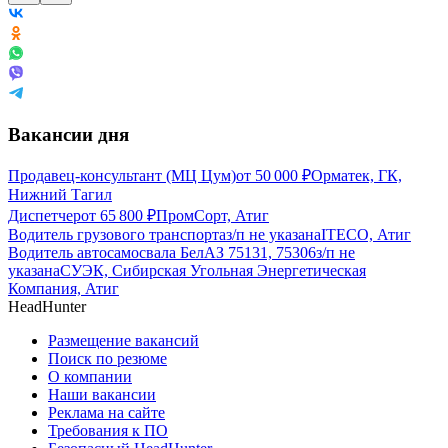
Вакансии дня
Продавец-консультант (МЦ Цум)
от
50 000
₽
Орматек, ГК,
Нижний Тагил
Диспетчер
от
65 800
₽
ПромCорт, Атиг
Водитель грузового транспорта
з/п не указана
ITECO, Атиг
Водитель автосамосвала БелАЗ 75131, 75306
з/п не
указана
СУЭК, Сибирская Угольная Энергетическая
Компания, Атиг
HeadHunter
Размещение вакансий
Поиск по резюме
О компании
Наши вакансии
Реклама на сайте
Требования к ПО