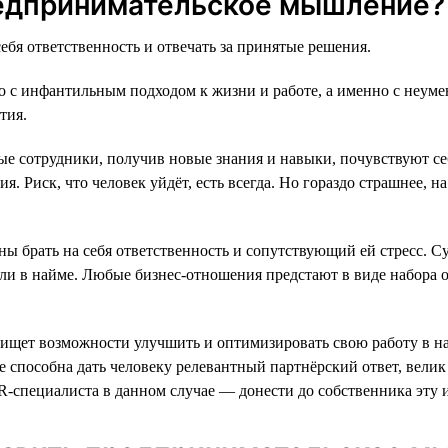
редпринимательское мышление?
ебя ответственность и отвечать за принятые решения.
о с инфантильным подходом к жизни и работе, а именно с неумен
тия.
ые сотрудники, получив новые знания и навыки, почувствуют с
. Риск, что человек уйдёт, есть всегда. Но гораздо страшнее, н
ы брать на себя ответственность и сопутствующий ей стресс. Су
к или в найме. Любые бизнес-отношения предстают в виде набора 
щет возможности улучшить и оптимизировать свою работу в наде
 не способна дать человеку релевантный партнёрский ответ, вели
R-специалиста в данном случае — донести до собственника эту