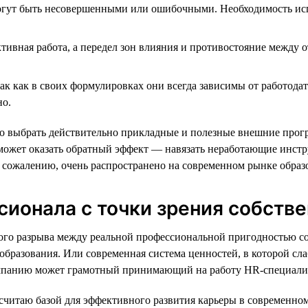
ут быть несовершенными или ошибочными. Необходимость испол
тивная работа, а передел зон влияния и противостояние между 
к как в своих формулировках они всегда зависимы от работодат
но.
о выбрать действительно прикладные и полезные внешние прогр
может оказать обратный эффект — навязать неработающие инстру
к сожалению, очень распространено на современном рынке образ
ионала с точки зрения собстве
ьного разрыва между реальной профессиональной пригодностью
 образования. Или современная система ценностей, в которой с
омпанию может грамотный принимающий на работу HR-специали
я считаю базой для эффективного развития карьеры в современно