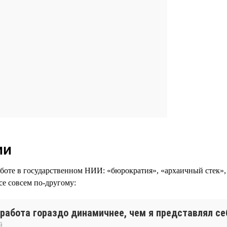
ии
аботе в государственном НИИ: «бюрократия», «архаичный стек»,
е совсем по-другому:
работа гораздо динамичнее, чем я представлял се
й