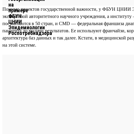
Помимо проектов государственной важности, у ФБУН ЦНИИ Эп
экспертизой авторитетного научного учреждения, а институту
поставляются в 50 стран, и CMD — федеральная франшиза диаг
пациента до выдачи результатов. Ее используют франчайзи, к
архитектура баз данных и так далее. Кстати, в медицинской р
на этой системе.