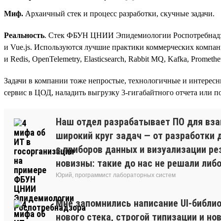
Миф.
Архаичный стек и процесс разработки, скучные задачи.
Реальность
. Стек ФБУН ЦНИИ Эпидемиологии Роспотребнадзора
и Vue.js. Используются лучшие практики коммерческих компани
и Redis, OpenTelemetry, Elasticsearch, Rabbit MQ, Kafka, Prome
Задачи в компании тоже непростые, технологичные и интерес
сервис в ЦОД, наладить выгрузку 3‑гигабайтного отчета или по
Наш отдел разрабатывает ПО для вз
широкий круг задач — от разработки 
с приборов данных и визуализации ре
новизны: такие до нас не решали либ
Юрий, программист лабораторных систем
Мне запомнились написание UI-библио
нового стека, строгой типизации и но