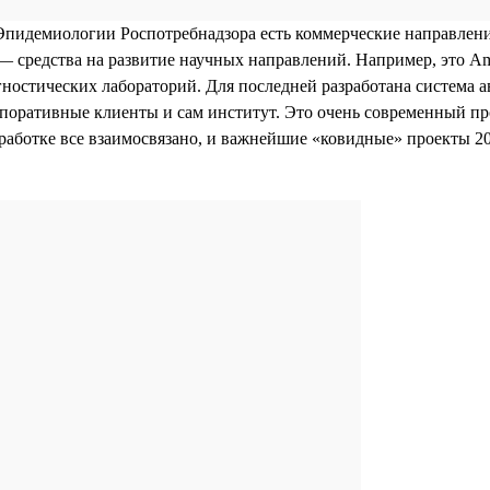
идемиологии Роспотребнадзора есть коммерческие направления
 — средства на развитие научных направлений. Например, это Am
ностических лабораторий. Для последней разработана система 
орпоративные клиенты и сам институт. Это очень современный п
азработке все взаимосвязано, и важнейшие «ковидные» проекты 