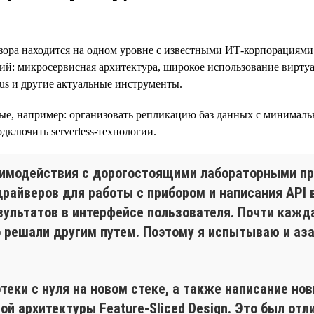
 находится на одном уровне с известными ИТ-корпорациями. Нап
й: микросервисная архитектура, широкое использование виртуал
theus и другие актуальные инструменты.
ные, например: организовать репликацию баз данных с минимал
дключить serverless-технологии.
аимодействия с дорогостоящими лабораторными п
драйверов для работы с прибором и написания API
зультатов в интерфейсе пользователя. Почти кажд
о решали другим путем. Поэтому я испытываю и аза
теки с нуля на новом стеке, а также написание но
вой архитектуры Feature-Sliced Design. Это был от