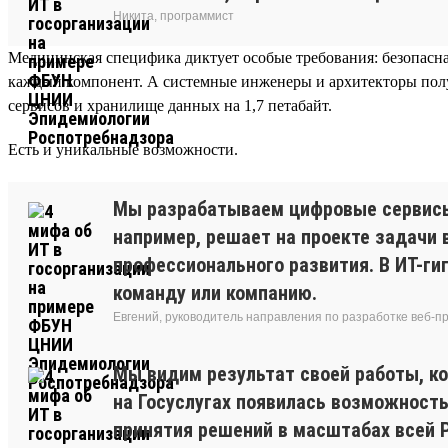
Никита, программист
Медицинская специфика диктует особые требования: безопасная
каждый компонент. А системные инженеры и архитекторы полу
сервисов и хранилище данных на 1,7 петабайт.
Есть и уникальные возможности.
Мы разрабатываем цифровые сервисы, 
например, решает на проекте задачи 
профессионального развития. В ИТ-ги
команду или компанию.
Евгений, руководитель направления по разработке веб-
Мы видим результат своей работы, к
на Госуслугах появилась возможность
принятия решений в масштабах всей 