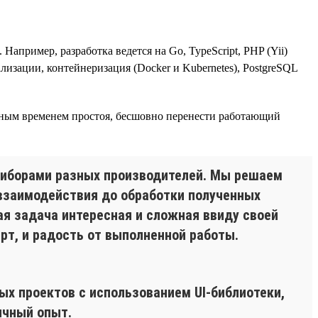
ример, разработка ведется на Go, TypeScript, PHP (Yii)
изации, контейнеризация (Docker и Kubernetes), PostgreSQL
ьным временем простоя, бесшовно перенести работающий
риборами разных производителей. Мы решаем
 взаимодействия до обработки полученных
ая задача интересная и сложная ввиду своей
рт, и радость от выполненной работы.
вых проектов с использованием UI-библиотеки,
личный опыт.