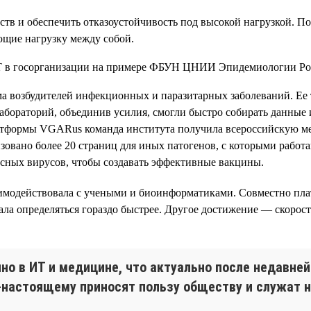
тв и обеспечить отказоустойчивость под высокой нагрузкой. П
ющие нагрузку между собой.
ма возбудителей инфекционных и паразитарных заболеваний. Ее
абораторий, объединив усилия, смогли быстро собирать данные
латформы VGARus команда института получила всероссийскую 
лизовано более 20 страниц для иных патогенов, с которыми раб
асных вирусов, чтобы создавать эффективные вакцины.
имодействовала с учеными и биоинформатиками. Совместно пла
ла определяться гораздо быстрее. Другое достижение — скорост
но в ИТ и медицине, что актуально после недавней
о-настоящему приносят пользу обществу и служат н