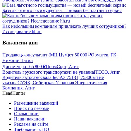
База льготного госимущества — новый бесплатный сервис
Как небольшим компаниям привлекать лучших сотрудников?
Исследование hh.ru
Вакансии дня
Продавец-консультант (МЦ Цум)
от
50 000
₽
Орматек, ГК,
Нижний Тагил
Диспетчер
от
65 800
₽
ПромCорт, Атиг
Водитель грузового транспорта
з/п не указана
ITECO, Атиг
Водитель автосамосвала БелАЗ 75131, 75306
з/п не
указана
СУЭК, Сибирская Угольная Энергетическая
Компания, Атиг
HeadHunter
Размещение вакансий
Поиск по резюме
О компании
Наши вакансии
Реклама на сайте
Требования к ПО