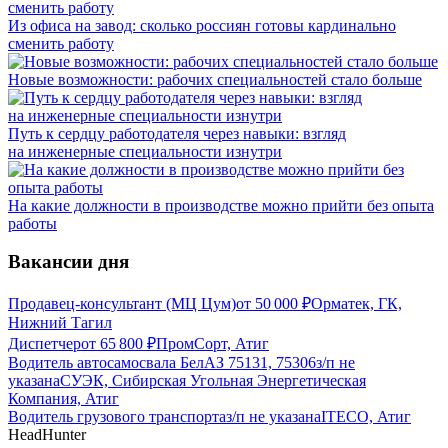
Из офиса на завод: сколько россиян готовы кардинально
сменить работу
Новые возможности: рабочих специальностей стало больше
Путь к сердцу работодателя через навыки: взгляд
на инженерные специальности изнутри
На какие должности в производстве можно прийти без опыта
работы
Вакансии дня
Продавец-консультант (МЦ Цум)
от
50 000
₽
Орматек, ГК,
Нижний Тагил
Диспетчер
от
65 800
₽
ПромCорт, Атиг
Водитель автосамосвала БелАЗ 75131, 75306
з/п не
указана
СУЭК, Сибирская Угольная Энергетическая
Компания, Атиг
Водитель грузового транспорта
з/п не указана
ITECO, Атиг
HeadHunter