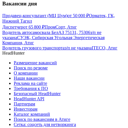
Вакансии дня
Продавец-консультант (МЦ Цум)
от
50 000
₽
Орматек, ГК,
Нижний Тагил
Диспетчер
от
65 800
₽
ПромCорт, Атиг
Водитель автосамосвала БелАЗ 75131, 75306
з/п не
указана
СУЭК, Сибирская Угольная Энергетическая
Компания, Атиг
Водитель грузового транспорта
з/п не указана
ITECO, Атиг
HeadHunter
Размещение вакансий
Поиск по резюме
О компании
Наши вакансии
Реклама на сайте
Требования к ПО
Безопасный HeadHunter
HeadHunter API
Партнерам
Инвесторам
Каталог компаний
Поиск по вакансиям в Атиге
Сетка: соцсеть для нетворкинга