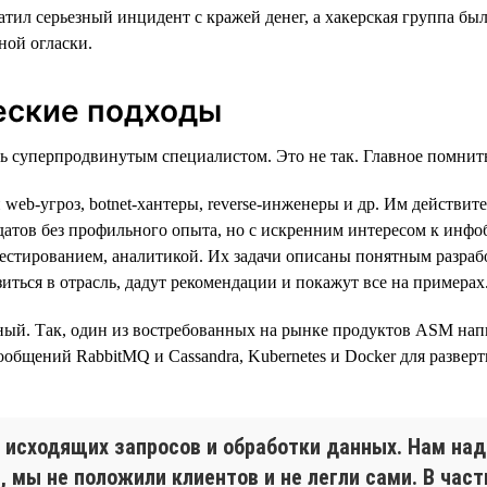
вратил серьезный инцидент с кражей денег, а хакерская группа 
ной огласки.
еские подходы
ть суперпродвинутым специалистом. Это не так. Главное помнит
и web-угроз, botnet-хантеры, reverse-инженеры и др. Им дейст
датов без профильного опыта, но с искренним интересом к инфоб
тестированием, аналитикой. Их задачи описаны понятным разраб
зиться в отрасль, дадут рекомендации и покажут все на примерах
й. Так, один из востребованных на рынке продуктов ASM написан
 сообщений RabbitMQ и Cassandra, Kubernetes и Docker для разве
исходящих запросов и обработки данных. Нам надо
, мы не положили клиентов и не легли сами. В час