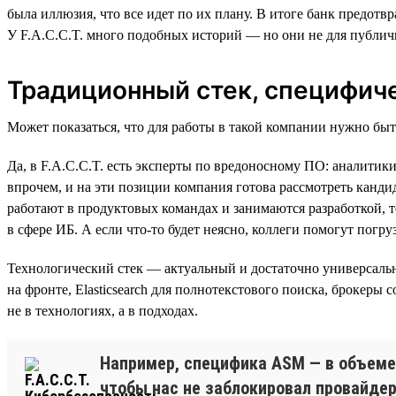
была иллюзия, что все идет по их плану. В итоге банк предот
У F.A.C.C.T. много подобных историй — но они не для публич
Традиционный стек, специфич
Может показаться, что для работы в такой компании нужно бы
Да, в F.A.C.C.T. есть эксперты по вредоносному ПО: аналитик
впрочем, и на эти позиции компания готова рассмотреть канди
работают в продуктовых командах и занимаются разработкой, 
в сфере ИБ. А если что-то будет неясно, коллеги помогут погру
Технологический стек — актуальный и достаточно универсальны
на фронте, Elasticsearch для полнотекстового поиска, брокеры
не в технологиях, а в подходах.
Например, специфика ASM — в объеме 
чтобы нас не заблокировал провайдер