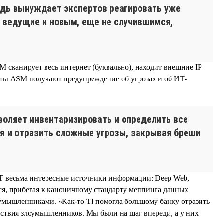
едь вынуждает экспертов реагировать уже
, ведущие к новым, еще не случившимся,
M сканирует весь интернет (буквально), находит внешние IP
енты ASM получают предупреждение об угрозах и об ИТ-
воляет инвентаризировать и определить все
я и отразить сложные угрозы, закрывая бреши
C.T весьма интересные источники информации: Deep Web,
ся, прибегая к каноничному стандарту меппинга данных
умышленниками. «Как-то TI помогла большому банку отразить
йствия злоумышленников. Мы были на шаг впереди, а у них