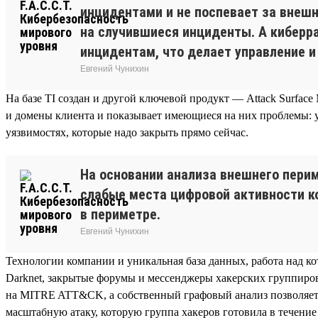
инцидентами и не поспевает за внеш
на случившиеся инциденты. А киберр
инцидентам, что делает управление 
Евгений Чунихин
На базе TI создан и другой ключевой продукт — Attack Surfac
и домены клиента и показывает имеющиеся на них проблемы: у
уязвимостях, которые надо закрыть прямо сейчас.
На основании анализа внешнего пери
слабые места цифровой активности к
в периметре.
Евгений Чунихин
Технологии компании и уникальная база данных, работа над ко
Darknet, закрытые форумы и мессенджеры хакерских группиров
на MITRE ATT&CK, а собственный графовый анализ позволяет
масштабную атаку, которую группа хакеров готовила в течени