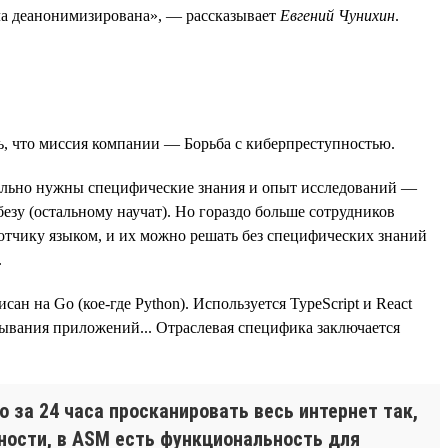
была деанонимизирована», — рассказывает
Евгений Чунихин
.
ь, что миссия компании — Борьба с киберпреступностью.
вительно нужны специфические знания и опыт исследований —
езу (остальному научат). Но гораздо больше сотрудников
отчику языком, и их можно решать без специфических знаний
.
 на Go (кое-где Python). Используется TypeScript и React
ртывания приложений... Отраслевая специфика заключается
 за 24 часа просканировать весь интернет так,
тности, в ASM есть функциональность для