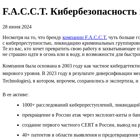
F.A.C.C.T. Кибербезопасность
28 июня 2024
Несмотря на то, что бренду
компании F.A.C.C.T.
чуть больше г
с киберпреступностью, ликвидацию криминальных группировок
Те из вас, кто хочет превратить свою работу в захватывающее 
не страшно идти в огонь или в воду, и возможности для быстро
Компания была основана в 2003 году как частное кибердетектив
мирового уровня. В 2023 году в результате диверсификации ме
Technologies), в котором, впрочем, сохранились и экспертиза, и
В ее активе:
1000+ расследований киберпреступлений, ликвидаций
прекращение в России атак через эксплоит-киты и бан
создание первого частного СERT в России, вывод на
40+ патентов в области выявления и предотвращения 