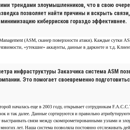
ними трендами злоумышленников, что в свою очер
азведка позволяет найти причины и вскрыть связи
и минимизацию киберрисков гораздо эффективнее.
e Management (ASM, сканер поверхности атаки). Каждые сутки AS
язвимости, «утекшие» аккаунты, данные в даркнете и т.д. Кли
метра инфраструктуры Заказчика система ASM поз
омпании. Это помогает своевременно подготовитьс
торой началась еще в 2003 году, открывает сотрудникам F.A.C.
ок и так далее. Данные сортируются и правильно атрибутируют
 выстраивать связи между скомпрометированными узлами и зло
е многих лет. Наша система позволяла постоянно отслеживать де