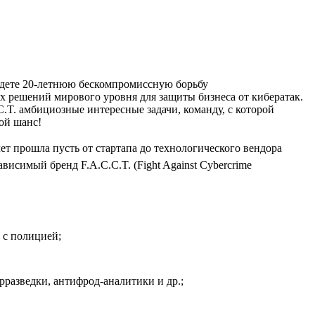
айдете 20‑летнюю бескомпромиссную борьбу
 решений мирового уровня для защиты бизнеса от кибератак.
C.T. амбициозные интересные задачи, команду, с которой
вой шанс!
лет прошла пусть от стартапа до технологического вендора
исимый бренд F.A.C.C.T. (Fight Against Cybercrime
 с полицией;
разведки, антифрод-аналитики и др.;