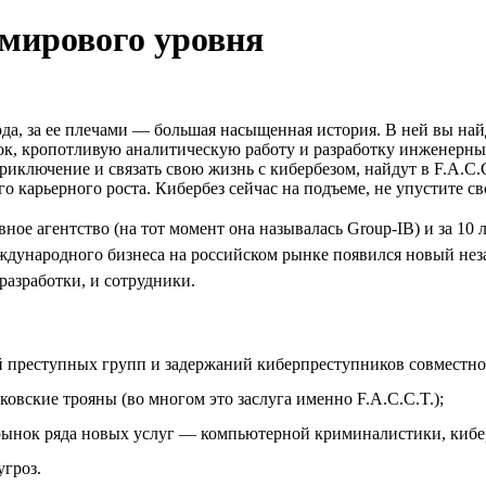
 мирового уровня
ода, за ее плечами — большая насыщенная история. В ней вы н
, кропотливую аналитическую работу и разработку инженерных
приключение и связать свою жизнь с кибербезом, найдут в F.A.C.
го карьерного роста. Кибербез сейчас на подъеме, не упустите с
ное агентство (на тот момент она называлась Group-IB) и за 10 
ждународного бизнеса на российском рынке появился новый незав
 разработки, и сотрудники.
 преступных групп и задержаний киберпреступников совместно
ковские трояны (во многом это заслуга именно F.A.C.C.T.);
 рынок ряда новых услуг — компьютерной криминалистики, кибер
угроз.