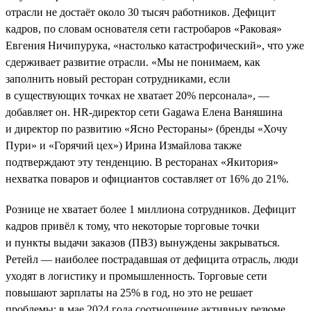
отрасли не достаёт около 30 тысяч работников. Дефицит
кадров, по словам основателя сети гастробаров «Раковая»
Евгения Ничипурука, «настолько катастрофический», что уже
сдерживает развитие отрасли. «Мы не понимаем, как
заполнить новый ресторан сотрудниками, если
в существующих точках не хватает 20% персонала», —
добавляет он. HR-директор сети Gagawa Елена Ваняшина
и директор по развитию «Ясно Рестораны» (бренды «Хочу
Пури» и «Горячий цех») Ирина Измайлова также
подтверждают эту тенденцию. В ресторанах «Якитория»
нехватка поваров и официантов составляет от 16% до 21%.
Рознице не хватает более 1 миллиона сотрудников. Дефицит
кадров привёл к тому, что некоторые торговые точки
и пункты выдачи заказов (ПВЗ) вынуждены закрываться.
Ретейл — наиболее пострадавшая от дефицита отрасль, люди
уходят в логистику и промышленность. Торговые сети
повышают зарплаты на 25% в год, но это не решает
проблемы: в мае 2024 года соотношение активных резюме