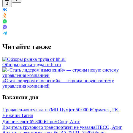
4
Читайте также
Обзоры рынка труда от hh.ru
«Стать лидером изменений» — строим новую систему
управления компанией
Вакансии дня
Продавец-консультант (МЦ Цум)
от
50 000
₽
Орматек, ГК,
Нижний Тагил
Диспетчер
от
65 800
₽
ПромCорт, Атиг
Водитель грузового транспорта
з/п не указана
ITECO, Атиг
Водитель автосамосвала БелАЗ 75131, 75306
з/п не