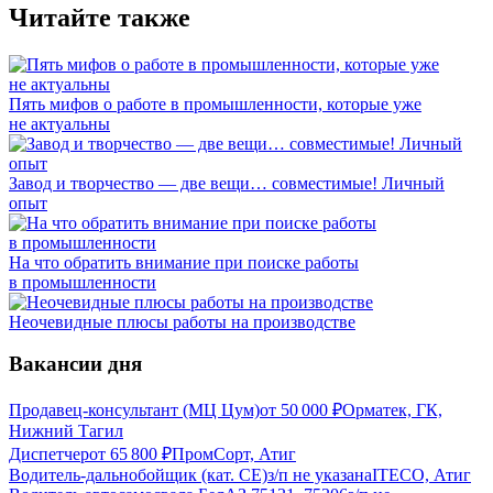
Читайте также
Пять мифов о работе в промышленности, которые уже
не актуальны
Завод и творчество — две вещи… совместимые! Личный
опыт
На что обратить внимание при поиске работы
в промышленности
Неочевидные плюсы работы на производстве
Вакансии дня
Продавец-консультант (МЦ Цум)
от
50 000
₽
Орматек, ГК,
Нижний Тагил
Диспетчер
от
65 800
₽
ПромCорт, Атиг
Водитель-дальнобойщик (кат. CE)
з/п не указана
ITECO, Атиг