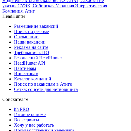
Водитель автосамосвала БелАЗ 75131, 75306
з/п не
указана
СУЭК, Сибирская Угольная Энергетическая
Компания, Атиг
HeadHunter
Размещение вакансий
Поиск по резюме
О компании
Наши вакансии
Реклама на сайте
Требования к ПО
Безопасный HeadHunter
HeadHunter API
Партнерам
Инвесторам
Каталог компаний
Поиск по вакансиям в Атиге
Сетка: соцсеть для нетворкинга
Соискателям
hh PRO
Готовое резюме
Все сервисы
Хочу у вас работать
Производственный календарь