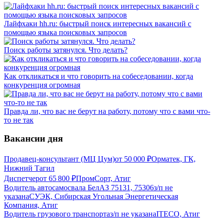
Лайфхаки hh.ru: быстрый поиск интересных вакансий с
помощью языка поисковых запросов
Поиск работы затянулся. Что делать?
Как откликаться и что говорить на собеседовании, когда
конкуренция огромная
Правда ли, что вас не берут на работу, потому что с вами что-
то не так
Вакансии дня
Продавец-консультант (МЦ Цум)
от
50 000
₽
Орматек, ГК,
Нижний Тагил
Диспетчер
от
65 800
₽
ПромCорт, Атиг
Водитель автосамосвала БелАЗ 75131, 75306
з/п не
указана
СУЭК, Сибирская Угольная Энергетическая
Компания, Атиг
Водитель грузового транспорта
з/п не указана
ITECO, Атиг