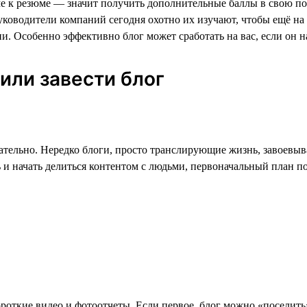
 к резюме — значит получить дополнительные баллы в свою пол
ководители компаний сегодня охотно их изучают, чтобы ещё на э
ии. Особенно эффективно блог может сработать на вас, если он 
шили завести блог
язательно. Нередко блоги, просто транслирующие жизнь, завоев
 и начать делиться контентом с людьми, первоначальный план п
роткие видео и фотоотчеты. Если первое, блог можно «поселить