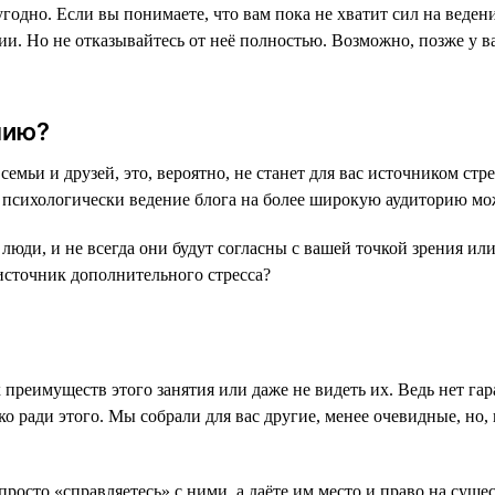
угодно. Если вы понимаете, что вам пока не хватит сил на веде
гии. Но не отказывайтесь от неё полностью. Возможно, позже у в
нию?
емьи и друзей, это, вероятно, не станет для вас источником стр
психологически ведение блога на более широкую аудиторию мож
юди, и не всегда они будут согласны с вашей точкой зрения ил
 источник дополнительного стресса?
 преимуществ этого занятия или даже не видеть их. Ведь нет га
ко ради этого. Мы собрали для вас другие, менее очевидные, но,
росто «справляетесь» с ними, а даёте им место и право на суще