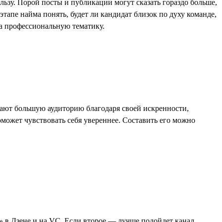
ьзу. Порой посты и публикации могут сказать гораздо больше,
тапе найма понять, будет ли кандидат близок по духу команде,
на профессиональную тематику.
ывают большую аудиторию благодаря своей искренности,
оможет чувствовать себя увереннее. Составить его можно
» в Дзене и на VC. Если второе — лучше подойдет канал