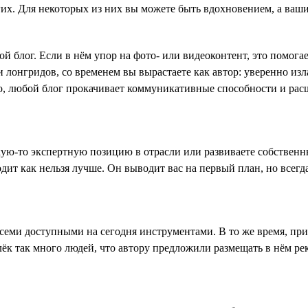
ругих. Для некоторых из них вы можете быть вдохновением, а ва
ой блог. Если в нём упор на фото- или видеоконтент, это помог
 лонгридов, со временем вы вырастаете как автор: уверенно изла
го, любой блог прокачивает коммуникативные способности и расш
акую-то экспертную позицию в отрасли или развиваете собственн
одит как нельзя лучше. Он выводит вас на первый план, но всег
семи доступными на сегодня инструментами. В то же время, при
лёк так много людей, что автору предложили размещать в нём ре