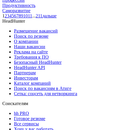
Профессии
Продуктивность
Саморазвитие
1
2
3
4
5
6
7
8
9
10
11
...
211
дальше
HeadHunter
Размещение вакансий
Поиск по резюме
О компании
Наши вакансии
Реклама на сайте
Требования к ПО
Безопасный HeadHunter
HeadHunter API
Партнерам
Инвесторам
Каталог компаний
Поиск по вакансиям в Атиге
Сетка: соцсеть для нетворкинга
Соискателям
hh PRO
Готовое резюме
Все сервисы
Хочу у вас работать