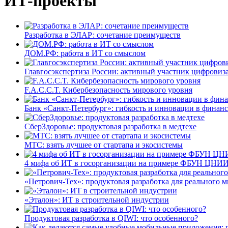
ИТ-проекты
Разработка в ЭЛАР: сочетание преимуществ
ДОМ.РФ: работа в ИТ со смыслом
Главгосэкспертиза России: активный участник цифровиз
F.A.C.C.T. Кибербезопасность мирового уровня
Банк «Санкт-Петербург»: гибкость и инновации в финан
СберЗдоровье: продуктовая разработка в медтехе
МТС: взять лучшее от стартапа и экосистемы
4 мифа об ИТ в госорганизации на примере ФБУН ЦНИИ
«Петрович-Тех»: продуктовая разработка для реального м
«Эталон»: ИТ в строительной индустрии
Продуктовая разработка в QIWI: что особенного?