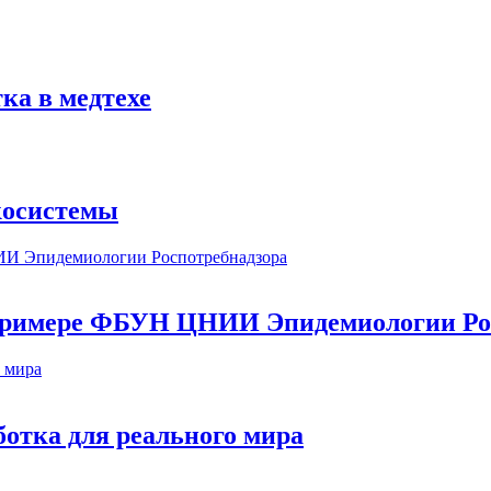
ка в медтехе
косистемы
а примере ФБУН ЦНИИ Эпидемиологии Ро
ботка для реального мира