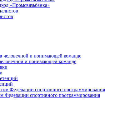
дход «Промсвязьбанка»
листов
 человечной и понимающей команде
и
тенций
м Федерации спортивного программирования