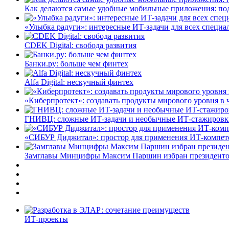
Как делаются самые удобные мобильные приложения: по
«Улыбка радуги»: интересные ИТ-задачи для всех специа
CDEK Digital: свобода развития
Банки.ру: больше чем финтех
Alfa Digital: нескучный финтех
«Киберпротект»: создавать продукты мирового уровня в
ГНИВЦ: сложные ИТ‑задачи и необычные ИТ‑стажировк
«СИБУР Диджитал»: простор для применения ИТ-компе
Замглавы Минцифры Максим Паршин избран президенто
ИТ-проекты