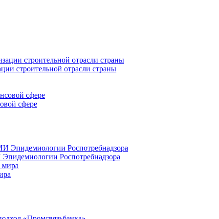
ации строительной отрасли страны
совой сфере
 Эпидемиологии Роспотребнадзора
ира