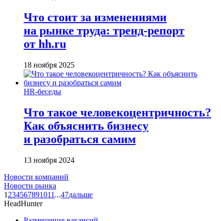
Что стоит за изменениями
на рынке труда: тренд-репорт
от hh.ru
18 ноября 2025
HR-беседы
Что такое человеко­центричность?
Как объяснить бизнесу
и разобраться самим
13 ноября 2024
Новости компаний
Новости рынка
1
2
3
4
5
6
7
8
9
10
11
...
47
дальше
HeadHunter
Размещение вакансий