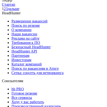
Лидер
Стартап
1
2
3
дальше
HeadHunter
Размещение вакансий
Поиск по резюме
О компании
Наши вакансии
Реклама на сайте
Требования к ПО
Безопасный HeadHunter
HeadHunter API
Партнерам
Инвесторам
Каталог компаний
Поиск по вакансиям в Атиге
Сетка: соцсеть для нетворкинга
Соискателям
hh PRO
Готовое резюме
Все сервисы
Хочу у вас работать
Производственный календарь