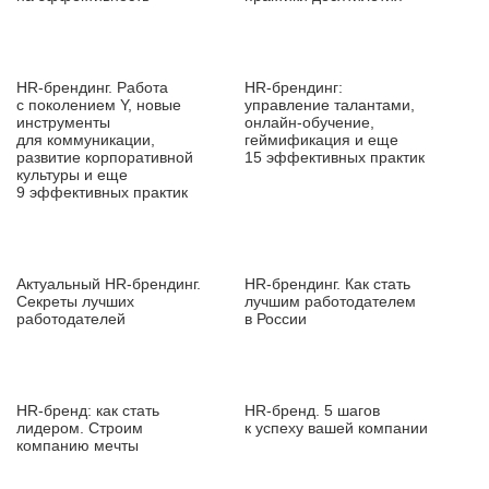
HR‑брендинг. Работа
HR‑брендинг:
с поколением Y, новые
управление талантами,
инструменты
онлайн‑обучение,
для коммуникации,
геймификация и еще
развитие корпоративной
15 эффективных практик
культуры и еще
9 эффективных практик
Актуальный HR‑брендинг.
HR‑брендинг. Как стать
Секреты лучших
лучшим работодателем
работодателей
в России
HR‑бренд: как стать
HR‑бренд. 5 шагов
лидером. Строим
к успеху вашей компании
компанию мечты