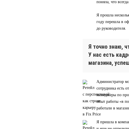
поняла, что всегд
Я прошла нескольк
году перешла в оф
до руководителя.
Я точно знаю, 
У нас есть кад
магазина, успе
Администратор мо
сотрудника есть о
менеджеры по прод
опыт работы «в п
работали в магази
Я пришла в компа
и еще не определи