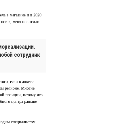
ела в магазине и в 2020
 состав, меня повысили
мореализации.
любой сотрудник
ого, если в анкете
гом регионе. Многие
вой позиции, потому что
ебного центра раньше
олодым специалистом