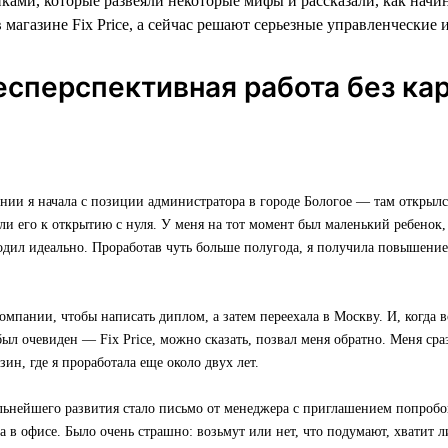
ками, которые развеяли некоторые мифы и рассказали, как начи
 магазине Fix Price, а сейчас решают серьезные управленческие 
есперспективная работа без ка
нии я начала с позиции администратора в городе Бологое — там открылс
или его к открытию с нуля. У меня на тот момент был маленький ребенок, 
одил идеально. Проработав чуть больше полугода, я получила повышени
омпании, чтобы написать диплом, а затем переехала в Москву. И, когда в
был очевиден — Fix Price, можно сказать, позвал меня обратно. Меня ср
зин, где я проработала еще около двух лет.
льнейшего развития стало письмо от менеджера с приглашением попробо
 в офисе. Было очень страшно: возьмут или нет, что подумают, хватит л