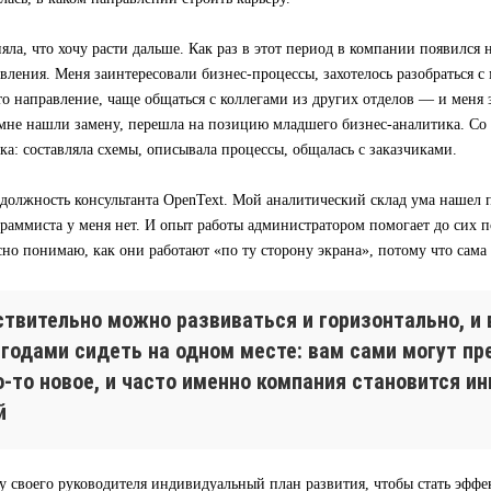
яла, что хочу расти дальше. Как раз в этот период в компании появился
вления. Меня заинтересовали бизнес-процессы, захотелось разобраться с 
то направление, чаще общаться с коллегами из других отделов — и меня
а мне нашли замену, перешла на позицию младшего бизнес-аналитика. Со
ка: составляла схемы, описывала процессы, общалась с заказчиками.
 должность консультанта OpenText. Мой аналитический склад ума нашел 
раммиста у меня нет. И опыт работы администратором помогает до сих по
сно понимаю, как они работают «по ту сторону экрана», потому что сама
ствительно можно развиваться и горизонтально, и 
 годами сидеть на одном месте: вам сами могут п
о-то новое, и часто именно компания становится и
й
у своего руководителя индивидуальный план развития, чтобы стать эфф