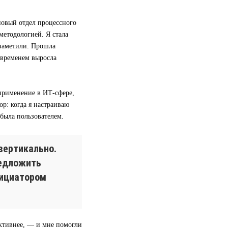
 новый отдел процессного
методологией. Я стала
 заметили. Прошла
 временем выросла
применение в ИТ-сфере,
р: когда я настраиваю
 была пользователем.
вертикально.
редложить
нициатором
ективнее, — и мне помогли