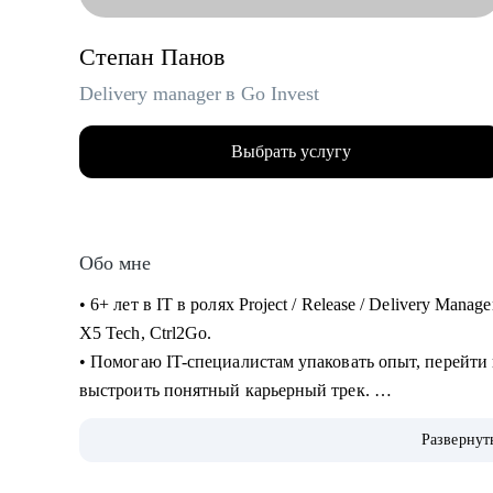
Степан Панов
Delivery manager в Go Invest
Выбрать услугу
Обо мне
• 6+ лет в IT в ролях Project / Release / Delivery Man
X5 Tech, Ctrl2Go.
• Помогаю IT-специалистам упаковать опыт, перейти
выстроить понятный карьерный трек.
• Обучение и сертификаты:
Развернут
• 2024 — ITSM. Основы управления ИТ-услугами
• 2023 — «Поколение Python: курс для продвинутых