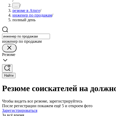
/
/
...
резюме в Атиге
/
инженер по продажам
/
полный день
инженер по продажам
Резюме
Найти
Резюме соискателей на должн
Чтобы видеть все резюме, зарегистрируйтесь
После регистрации покажем ещё 5 и откроем фото
Зарегистрироваться
За всё время