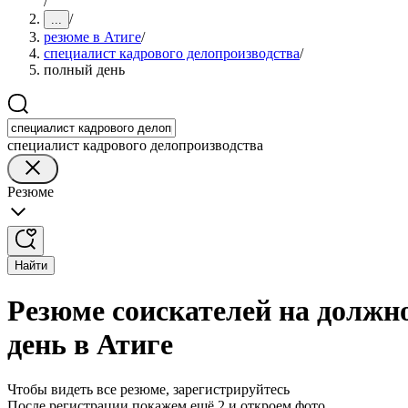
/
/
...
резюме в Атиге
/
специалист кадрового делопроизводства
/
полный день
специалист кадрового делопроизводства
Резюме
Найти
Резюме соискателей на должн
день в Атиге
Чтобы видеть все резюме, зарегистрируйтесь
После регистрации покажем ещё 2 и откроем фото