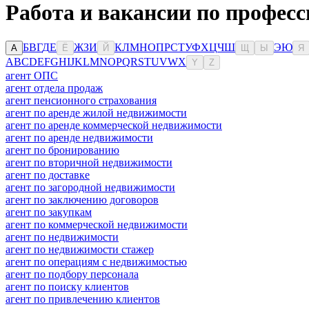
Работа и вакансии по професс
Б
В
Г
Д
Е
Ж
З
И
К
Л
М
Н
О
П
Р
С
Т
У
Ф
Х
Ц
Ч
Ш
Э
Ю
А
Ё
Й
Щ
Ы
Я
A
B
C
D
E
F
G
H
I
J
K
L
M
N
O
P
Q
R
S
T
U
V
W
X
Y
Z
агент ОПС
агент отдела продаж
агент пенсионного страхования
агент по аренде жилой недвижимости
агент по аренде коммерческой недвижимости
агент по аренде недвижимости
агент по бронированию
агент по вторичной недвижимости
агент по доставке
агент по загородной недвижимости
агент по заключению договоров
агент по закупкам
агент по коммерческой недвижимости
агент по недвижимости
агент по недвижимости стажер
агент по операциям с недвижимостью
агент по подбору персонала
агент по поиску клиентов
агент по привлечению клиентов