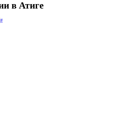
ии в Атиге
#