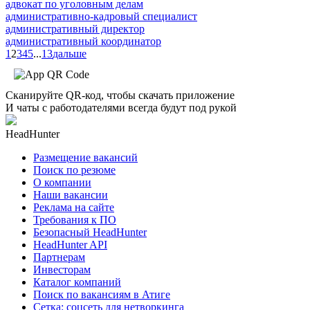
адвокат по уголовным делам
административно-кадровый специалист
административный директор
административный координатор
1
2
3
4
5
...
13
дальше
Сканируйте QR-код, чтобы скачать приложение
И чаты с работодателями всегда будут под рукой
HeadHunter
Размещение вакансий
Поиск по резюме
О компании
Наши вакансии
Реклама на сайте
Требования к ПО
Безопасный HeadHunter
HeadHunter API
Партнерам
Инвесторам
Каталог компаний
Поиск по вакансиям в Атиге
Сетка: соцсеть для нетворкинга