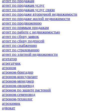
агент по продажам
агент по продажам услуг
агент по продажам услуг связи
агент по продаже вторичной недвижимости
агент по продаже жилой недвижимости
агент по продвижению
агент по прямым продажам
агент по работе с недвижимостью
агент по сбору заявок
агент по сбору подписей
агент по снабжению
агент по страхованию
агент по элитной недвижимости
агитатор
агрегатчик
агроном
агроном-бригадир
агроном-консультант
агроном-менеджер
агроном-овощевод
агроном по защите растений
агроном-семеновод
агроном-технолог
агрохимик
адвокат