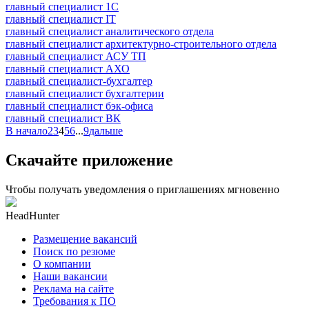
главный специалист 1С
главный специалист IT
главный специалист аналитического отдела
главный специалист архитектурно-строительного отдела
главный специалист АСУ ТП
главный специалист АХО
главный специалист-бухгалтер
главный специалист бухгалтерии
главный специалист бэк-офиса
главный специалист ВК
В начало
2
3
4
5
6
...
9
дальше
Скачайте приложение
Чтобы получать уведомления о приглашениях мгновенно
HeadHunter
Размещение вакансий
Поиск по резюме
О компании
Наши вакансии
Реклама на сайте
Требования к ПО