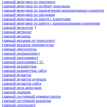
главный менеджер по персоналу
главный менеджер по подбору персонала
главный менеджер по привлечению корпоративных клиентов
главный менеджер по продажам
главный менеджер по работе с клиентами
главный менеджер по работе с корпоративными клиентами
главный металлург
1
главный метролог
главный механик
главный механик по транспорту
главный механик производства
главный обогатитель
главный операционист
главный программист
главный программист 1С
главный разработчик
главный разработчик сайта
главный редактор
главный редактор журнала
главный редактор сайта
главный риск-менеджер
главный сварщик
главный системный администратор
главный системный аналитик
главный специалист