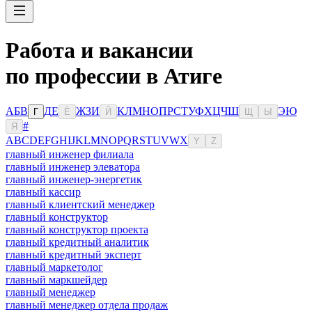
Работа и вакансии
по профессии в Атиге
А
Б
В
Д
Е
Ж
З
И
К
Л
М
Н
О
П
Р
С
Т
У
Ф
Х
Ц
Ч
Ш
Э
Ю
Г
Ё
Й
Щ
Ы
#
Я
A
B
C
D
E
F
G
H
I
J
K
L
M
N
O
P
Q
R
S
T
U
V
W
X
Y
Z
главный инженер филиала
главный инженер элеватора
главный инженер-энергетик
главный кассир
главный клиентский менеджер
главный конструктор
главный конструктор проекта
главный кредитный аналитик
главный кредитный эксперт
главный маркетолог
главный маркшейдер
главный менеджер
главный менеджер отдела продаж