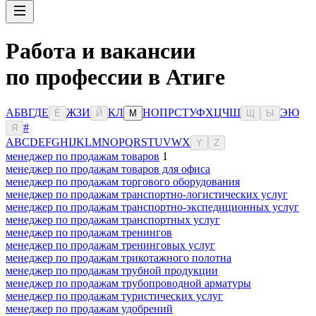
Работа и вакансии
по профессии в Атиге
А
Б
В
Г
Д
Е
Ж
З
И
К
Л
Н
О
П
Р
С
Т
У
Ф
Х
Ц
Ч
Ш
Э
Ю
Ё
Й
М
Щ
Ы
#
Я
A
B
C
D
E
F
G
H
I
J
K
L
M
N
O
P
Q
R
S
T
U
V
W
X
Y
Z
менеджер по продажам товаров
1
менеджер по продажам товаров для офиса
менеджер по продажам торгового оборудования
менеджер по продажам транспортно-логистических услуг
менеджер по продажам транспортно-экспедиционных услуг
менеджер по продажам транспортных услуг
менеджер по продажам тренингов
менеджер по продажам тренинговых услуг
менеджер по продажам трикотажного полотна
менеджер по продажам трубной продукции
менеджер по продажам трубопроводной арматуры
менеджер по продажам туристических услуг
менеджер по продажам удобрений