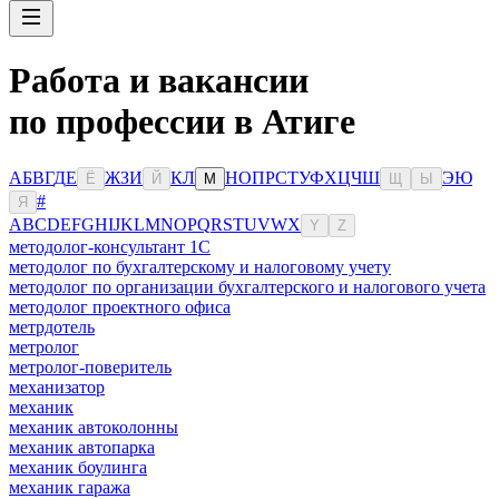
Работа и вакансии
по профессии в Атиге
А
Б
В
Г
Д
Е
Ж
З
И
К
Л
Н
О
П
Р
С
Т
У
Ф
Х
Ц
Ч
Ш
Э
Ю
Ё
Й
М
Щ
Ы
#
Я
A
B
C
D
E
F
G
H
I
J
K
L
M
N
O
P
Q
R
S
T
U
V
W
X
Y
Z
методолог-консультант 1С
методолог по бухгалтерскому и налоговому учету
методолог по организации бухгалтерского и налогового учета
методолог проектного офиса
метрдотель
метролог
метролог-поверитель
механизатор
механик
механик автоколонны
механик автопарка
механик боулинга
механик гаража