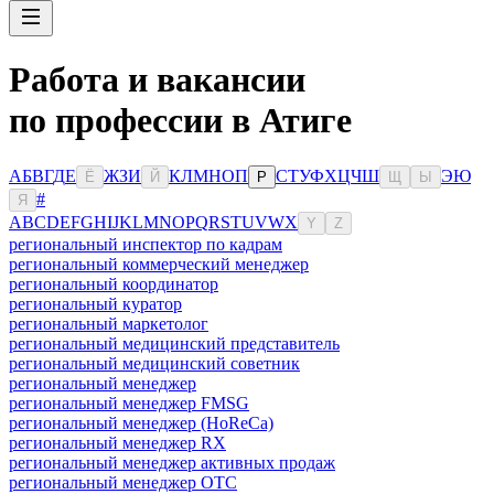
Работа и вакансии
по профессии в Атиге
А
Б
В
Г
Д
Е
Ж
З
И
К
Л
М
Н
О
П
С
Т
У
Ф
Х
Ц
Ч
Ш
Э
Ю
Ё
Й
Р
Щ
Ы
#
Я
A
B
C
D
E
F
G
H
I
J
K
L
M
N
O
P
Q
R
S
T
U
V
W
X
Y
Z
региональный инспектор по кадрам
региональный коммерческий менеджер
региональный координатор
региональный куратор
региональный маркетолог
региональный медицинский представитель
региональный медицинский советник
региональный менеджер
региональный менеджер FMSG
региональный менеджер (HoReCa)
региональный менеджер RX
региональный менеджер активных продаж
региональный менеджер ОТС