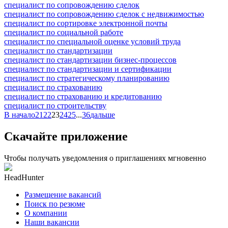
специалист по сопровождению сделок
специалист по сопровождению сделок с недвижимостью
специалист по сортировке электронной почты
специалист по социальной работе
специалист по специальной оценке условий труда
специалист по стандартизации
специалист по стандартизации бизнес-процессов
специалист по стандартизации и сертификации
специалист по стратегическому планированию
специалист по страхованию
специалист по страхованию и кредитованию
специалист по строительству
В начало
21
22
23
24
25
...
36
дальше
Скачайте приложение
Чтобы получать уведомления о приглашениях мгновенно
HeadHunter
Размещение вакансий
Поиск по резюме
О компании
Наши вакансии