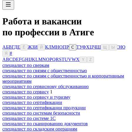
Работа и вакансии
по профессии в Атиге
А
Б
В
Г
Д
Е
Ж
З
И
К
Л
М
Н
О
П
Р
Т
У
Ф
Х
Ц
Ч
Ш
Э
Ю
Ё
Й
С
Щ
Ы
#
Я
A
B
C
D
E
F
G
H
I
J
K
L
M
N
O
P
Q
R
S
T
U
V
W
X
Y
Z
специалист по сверкам
специалист по связям с общественностью
специалист по связям с общественностью и корпоративным
мероприятиям
специалист по сервисному обслуживанию
специалист по сервису
1
специалист по сервису и туризму
специалист по сертификации
специалист по сертификации продукции
специалист по системам безопасности
специалист по системе 1С
специалист по сканированию документов
специалист по складским операциям