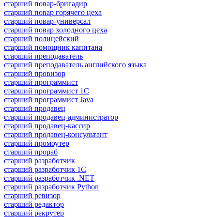
старший повар-бригадир
старший повар горячего цеха
старший повар-универсал
старший повар холодного цеха
старший полицейский
старший помощник капитана
старший преподаватель
старший преподаватель английского языка
старший провизор
старший программист
старший программист 1С
старший программист Java
старший продавец
старший продавец-администратор
старший продавец-кассир
старший продавец-консультант
старший промоутер
старший прораб
старший разработчик
старший разработчик 1С
старший разработчик .NET
старший разработчик Python
старший ревизор
старший редактор
старший рекрутер