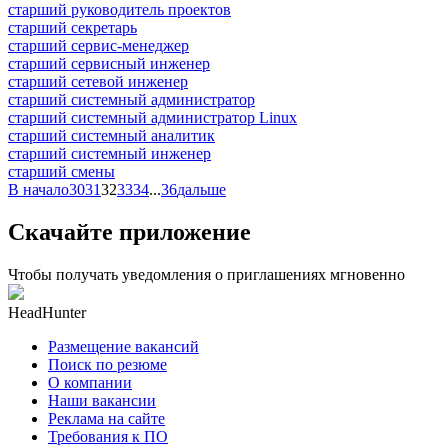
старший руководитель проектов
старший секретарь
старший сервис-менеджер
старший сервисный инженер
старший сетевой инженер
старший системный администратор
старший системный администратор Linux
старший системный аналитик
старший системный инженер
старший смены
В начало
30
31
32
33
34
...
36
дальше
Скачайте приложение
Чтобы получать уведомления о приглашениях мгновенно
HeadHunter
Размещение вакансий
Поиск по резюме
О компании
Наши вакансии
Реклама на сайте
Требования к ПО