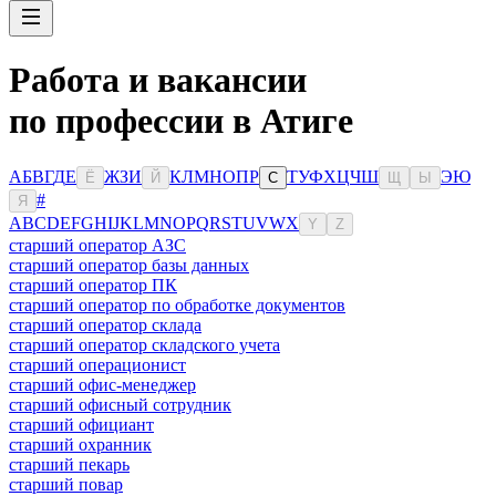
Работа и вакансии
по профессии в Атиге
А
Б
В
Г
Д
Е
Ж
З
И
К
Л
М
Н
О
П
Р
Т
У
Ф
Х
Ц
Ч
Ш
Э
Ю
Ё
Й
С
Щ
Ы
#
Я
A
B
C
D
E
F
G
H
I
J
K
L
M
N
O
P
Q
R
S
T
U
V
W
X
Y
Z
старший оператор АЗС
старший оператор базы данных
старший оператор ПК
старший оператор по обработке документов
старший оператор склада
старший оператор складского учета
старший операционист
старший офис-менеджер
старший офисный сотрудник
старший официант
старший охранник
старший пекарь
старший повар