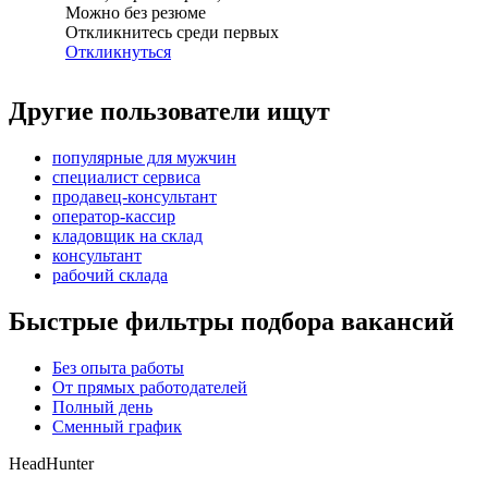
Можно без резюме
Откликнитесь среди первых
Откликнуться
Другие пользователи ищут
популярные для мужчин
специалист сервиса
продавец-консультант
оператор-кассир
кладовщик на склад
консультант
рабочий склада
Быстрые фильтры подбора вакансий
Без опыта работы
От прямых работодателей
Полный день
Сменный график
HeadHunter