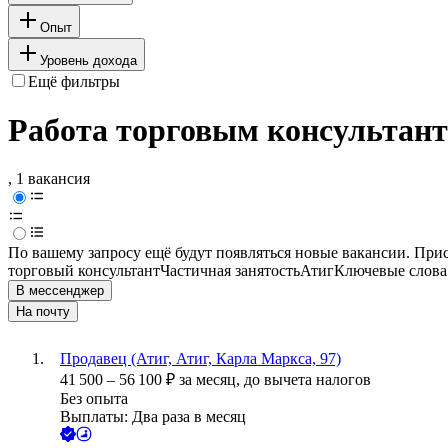
Опыт
Уровень дохода
Ещё фильтры
Работа торговым консультант
, 1 вакансия
По вашему запросу ещё будут появляться новые вакансии. При
торговый консультант
Частичная занятость
Атиг
Ключевые слова 
В мессенджер
На почту
Продавец (Атиг, Атиг, Карла Маркса, 97)
41 500
–
56 100
₽
за месяц,
до вычета налогов
Без опыта
Выплаты: Два раза в месяц