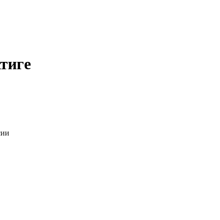
тиге
сии