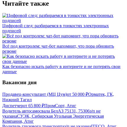
Читайте также
Цифровой след: разбираемся в тонкостях электронных
подписей
Всё под контролем: чат-бот напомнит, что пора обновить
резюме
Как безопасно искать работу в интернете и не потерять свои
данные
Вакансии дня
Продавец-консультант (МЦ Цум)
от
50 000
₽
Орматек, ГК,
Нижний Тагил
Диспетчер
от
65 800
₽
ПромCорт, Атиг
Водитель автосамосвала БелАЗ 75131, 75306
з/п не
указана
СУЭК, Сибирская Угольная Энергетическая
Компания, Атиг
Водитель грузового транспорта
з/п не указана
ITECO, Атиг