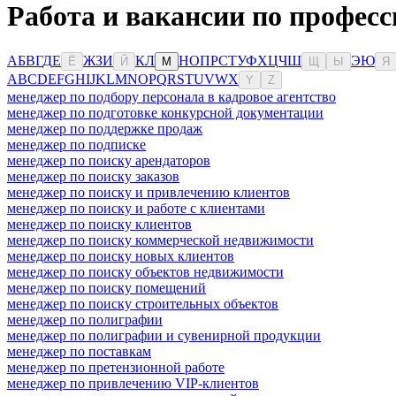
Работа и вакансии по професс
А
Б
В
Г
Д
Е
Ж
З
И
К
Л
Н
О
П
Р
С
Т
У
Ф
Х
Ц
Ч
Ш
Э
Ю
Ё
Й
М
Щ
Ы
Я
A
B
C
D
E
F
G
H
I
J
K
L
M
N
O
P
Q
R
S
T
U
V
W
X
Y
Z
менеджер по подбору персонала в кадровое агентство
менеджер по подготовке конкурсной документации
менеджер по поддержке продаж
менеджер по подписке
менеджер по поиску арендаторов
менеджер по поиску заказов
менеджер по поиску и привлечению клиентов
менеджер по поиску и работе с клиентами
менеджер по поиску клиентов
менеджер по поиску коммерческой недвижимости
менеджер по поиску новых клиентов
менеджер по поиску объектов недвижимости
менеджер по поиску помещений
менеджер по поиску строительных объектов
менеджер по полиграфии
менеджер по полиграфии и сувенирной продукции
менеджер по поставкам
менеджер по претензионной работе
менеджер по привлечению VIP-клиентов