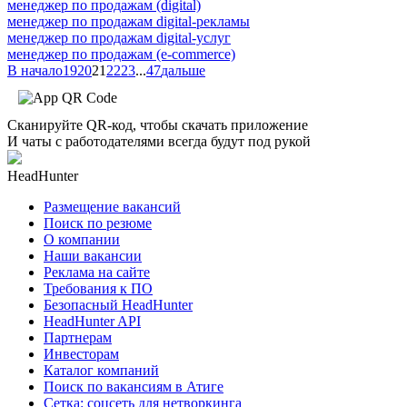
менеджер по продажам (digital)
менеджер по продажам digital-рекламы
менеджер по продажам digital-услуг
менеджер по продажам (e-commerce)
В начало
19
20
21
22
23
...
47
дальше
Сканируйте QR-код, чтобы скачать приложение
И чаты с работодателями всегда будут под рукой
HeadHunter
Размещение вакансий
Поиск по резюме
О компании
Наши вакансии
Реклама на сайте
Требования к ПО
Безопасный HeadHunter
HeadHunter API
Партнерам
Инвесторам
Каталог компаний
Поиск по вакансиям в Атиге
Сетка: соцсеть для нетворкинга