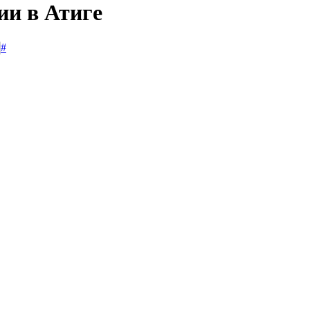
ии в Атиге
#