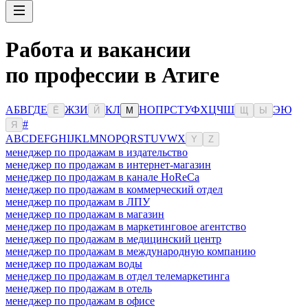
Работа и вакансии
по профессии в Атиге
А
Б
В
Г
Д
Е
Ж
З
И
К
Л
Н
О
П
Р
С
Т
У
Ф
Х
Ц
Ч
Ш
Э
Ю
Ё
Й
М
Щ
Ы
#
Я
A
B
C
D
E
F
G
H
I
J
K
L
M
N
O
P
Q
R
S
T
U
V
W
X
Y
Z
менеджер по продажам в издательство
менеджер по продажам в интернет-магазин
менеджер по продажам в канале HoReCa
менеджер по продажам в коммерческий отдел
менеджер по продажам в ЛПУ
менеджер по продажам в магазин
менеджер по продажам в маркетинговое агентство
менеджер по продажам в медицинский центр
менеджер по продажам в международную компанию
менеджер по продажам воды
менеджер по продажам в отдел телемаркетинга
менеджер по продажам в отель
менеджер по продажам в офисе